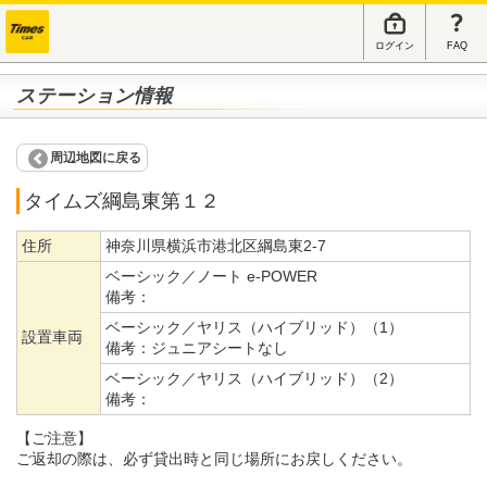
ログイン
FAQ
ステーション情報
周辺地図に戻る
タイムズ綱島東第１２
住所
神奈川県横浜市港北区綱島東2-7
ベーシック／ノート e-POWER
備考：
ベーシック／ヤリス（ハイブリッド）（1）
設置車両
備考：
ジュニアシートなし
ベーシック／ヤリス（ハイブリッド）（2）
備考：
【ご注意】
ご返却の際は、必ず貸出時と同じ場所にお戻しください。