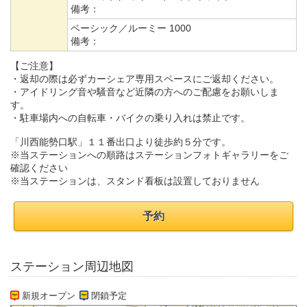
備考：
ベーシック／ルーミー 1000
備考：
【ご注意】
・返却の際は必ずカーシェア専用スペースにご返却ください。
・アイドリング音や騒音など近隣の方へのご配慮をお願いしま
す。
・駐車場内への自転車・バイクの乗り入れは禁止です。
「川西能勢口駅」１１番出口より徒歩約５分です。
※当ステーションへの順路はステーションフォトギャラリーをご
確認ください
※当ステーションは、スタンド看板は設置しておりません
予約
ステーション周辺地図
新規オープン
閉鎖予定