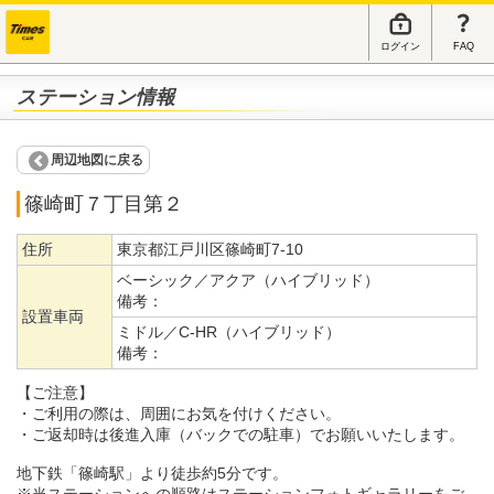
ログイン
FAQ
ステーション情報
周辺地図に戻る
篠崎町７丁目第２
住所
東京都江戸川区篠崎町7-10
ベーシック／アクア（ハイブリッド）
備考：
設置車両
ミドル／C-HR（ハイブリッド）
備考：
【ご注意】
・ご利用の際は、周囲にお気を付けください。
・ご返却時は後進入庫（バックでの駐車）でお願いいたします。
地下鉄「篠崎駅」より徒歩約5分です。