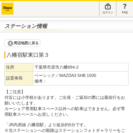
ログイン
FAQ
ステーション情報
周辺地図に戻る
八幡宿駅東口第３
住所
千葉県市原市八幡894-2
ベーシック／MAZDA3 5HB 1500
設置車両
備考：
【ご注意】
付近には小学校があります。ご出発・ご返却の際には最徐行をお
願いいたします。
カーシェア専用駐車スペース以外への駐車はできません。必ず専
用駐車スペースへお戻しください。
「JR内房線 八幡宿駅」より徒歩約5分です。
※当ステーションへの順路はステーションフォトギャラリーをご