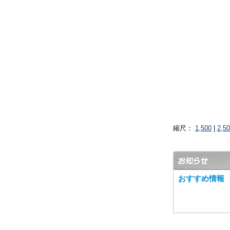
縮尺：
1,500
|
2,5
おすすめ情報