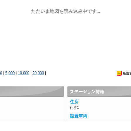
ただいま地図を読み込み中です...
00
|
5,000
|
10,000
|
20,000
|
住所
住所1
設置車両