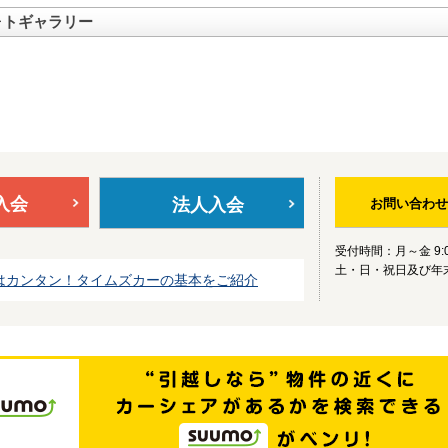
ォトギャラリー
入会
法人入会
お問い合わせ
受付時間：月～金 9:0
土・日・祝日及び年
はカンタン！タイムズカーの基本をご紹介