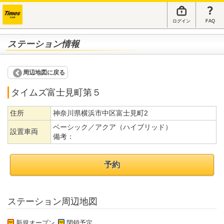
ログイン
FAQ
ステーション情報
周辺地図に戻る
タイムズ富士見町第５
住所
神奈川県横浜市中区富士見町2
ベーシック／アクア（ハイブリッド）
設置車両
備考：
予約
ステーション周辺地図
新規オープン
閉鎖予定