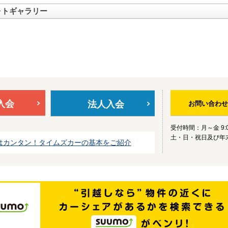
ォトギャラリー
入会
法人入会
お問い合わせ
受付時間：月～金 9:0
土・日・祝日及び年
はカンタン！タイムズカーの基本をご紹介