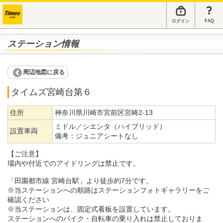
ログイン
FAQ
ステーション情報
周辺地図に戻る
タイムズ宮崎台第６
住所
神奈川県川崎市宮前区宮崎2-13
ミドル／シエンタ（ハイブリッド）
設置車両
備考：
ジュニアシートなし
【ご注意】
場内や付近でのアイドリングは禁止です。
「田園都市線 宮崎台駅」より徒歩約7分です。
※当ステーションへの順路はステーションフォトギャラリーをご
確認ください
※当ステーションは、固定式看板を設置しています。
ステーションへのバイク・自転車の乗り入れは禁止しておりま