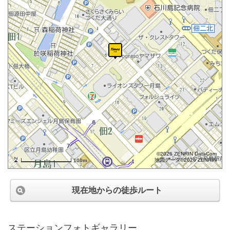
©2026 ZENRIN DataCom
地図データ©2026 ZENRIN
100m
現在地からの徒歩ルート
ステーションフォトギャラリー