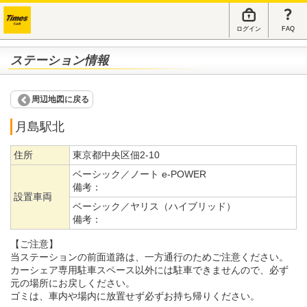
ログイン
FAQ
ステーション情報
周辺地図に戻る
月島駅北
住所
東京都中央区佃2-10
ベーシック／ノート e-POWER
備考：
設置車両
ベーシック／ヤリス（ハイブリッド）
備考：
【ご注意】
当ステーションの前面道路は、一方通行のためご注意ください。
カーシェア専用駐車スペース以外には駐車できませんので、必ず
元の場所にお戻しください。
ゴミは、車内や場内に放置せず必ずお持ち帰りください。