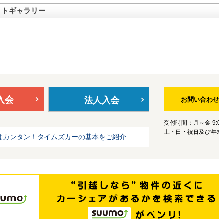
ォトギャラリー
入会
法人入会
お問い合わせ
受付時間：月～金 9:0
土・日・祝日及び年
はカンタン！タイムズカーの基本をご紹介