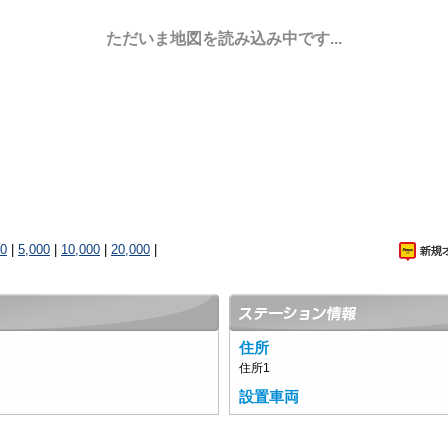
ただいま地図を読み込み中です...
00
|
5,000
|
10,000
|
20,000
|
住所
住所1
設置車両