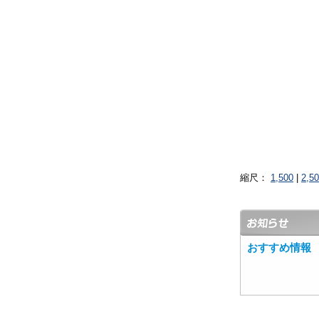
縮尺：
1,500
|
2,5
おすすめ情報