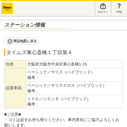
ログイン
FAQ
ステーション情報
周辺地図に戻る
タイムズ東心斎橋１丁目第４
住所
大阪府大阪市中央区東心斎橋1-15
ベーシック／ヤリス（ハイブリッド）
備考：
ベーシック／ヤリスクロス（ハイブリッド）
設置車両
備考：
ミドル／シエンタ（ハイブリッド）
備考：
■ご注意■
・ゴミは必ずお持ち帰りください。車内美化にご協力よろしくお
願いします。