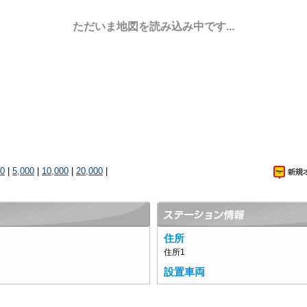
ただいま地図を読み込み中です...
00
|
5,000
|
10,000
|
20,000
|
住所
住所1
設置車両