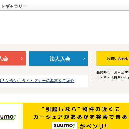
ォトギャラリー
入会
法人入会
お問い合わせ
受付時間：月～金 9:0
土・日・祝日及び年
はカンタン！タイムズカーの基本をご紹介