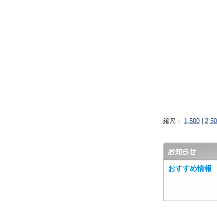
縮尺：
1,500
|
2,5
おすすめ情報