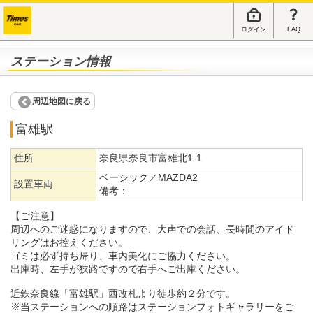
ログイン
FAQ
ステーション情報
周辺地図に戻る
富雄駅
住所
奈良県奈良市富雄北1-1
ベーシック／MAZDA2
設置車両
備考：
【ご注意】
周辺へのご迷惑になりますので、大声での会話、長時間のアイド
リングはお控えください。
ゴミは必ず持ち帰り、車内美化にご協力ください。
出庫時、左手が狭路ですので右手へご出庫ください。
近鉄奈良線「富雄駅」西改札より徒歩約２分です。
※当ステーションへの順路はステーションフォトギャラリーをご