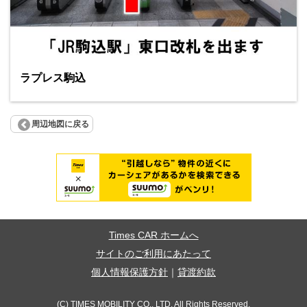
ラプレス駒込
周辺地図に戻る
Times CAR ホームへ
サイトのご利用にあたって
個人情報保護方針
｜
貸渡約款
(C) TIMES MOBILITY CO., LTD. All Rights Reserved.