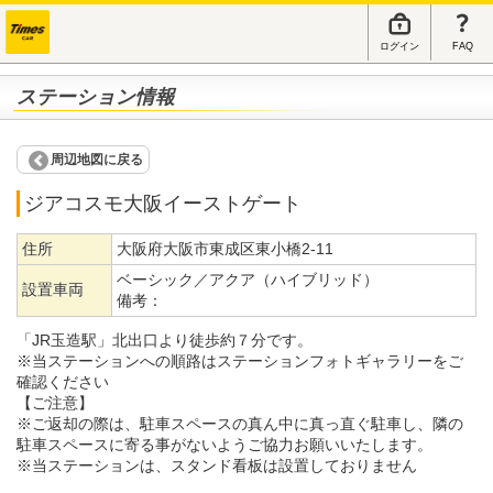
ログイン
FAQ
ステーション情報
周辺地図に戻る
ジアコスモ大阪イーストゲート
住所
大阪府大阪市東成区東小橋2-11
ベーシック／アクア（ハイブリッド）
設置車両
備考：
「JR玉造駅」北出口より徒歩約７分です。
※当ステーションへの順路はステーションフォトギャラリーをご
確認ください
【ご注意】
※ご返却の際は、駐車スペースの真ん中に真っ直ぐ駐車し、隣の
駐車スペースに寄る事がないようご協力お願いいたします。
※当ステーションは、スタンド看板は設置しておりません