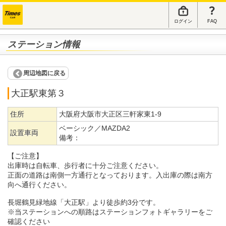
ログイン
FAQ
ステーション情報
周辺地図に戻る
大正駅東第３
住所
大阪府大阪市大正区三軒家東1-9
ベーシック／MAZDA2
設置車両
備考：
【ご注意】
出庫時は自転車、歩行者に十分ご注意ください。
正面の道路は南側一方通行となっております。入出庫の際は南方
向へ通行ください。
長堀鶴見緑地線「大正駅」より徒歩約3分です。
※当ステーションへの順路はステーションフォトギャラリーをご
確認ください