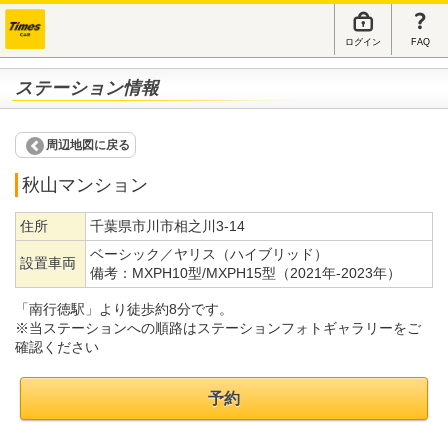
ログイン
FAQ
ステーション情報
周辺地図に戻る
秋山マンション
住所
千葉県市川市相之川3-14
ベーシック／ヤリス（ハイブリッド）
設置車両
備考：
MXPH10型/MXPH15型（2021年-2023年）
「南行徳駅」より徒歩約8分です。
※当ステーションへの順路はステーションフォトギャラリーをご
確認ください
予約