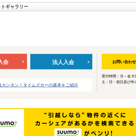
ォトギャラリー
入会
法人入会
お問い合わせ
受付時間：月～金 9:0
土・日・祝日及び年
はカンタン！タイムズカーの基本をご紹介