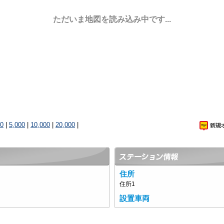
ただいま地図を読み込み中です...
00
|
5,000
|
10,000
|
20,000
|
住所
住所1
設置車両