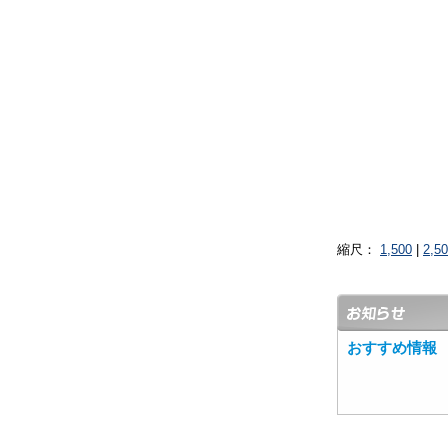
縮尺：
1,500
|
2,5
おすすめ情報