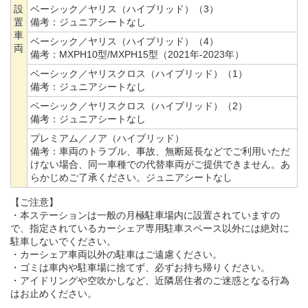
設
ベーシック／ヤリス（ハイブリッド）（3）
置
備考：
ジュニアシートなし
車
ベーシック／ヤリス（ハイブリッド）（4）
両
備考：
MXPH10型/MXPH15型（2021年-2023年）
ベーシック／ヤリスクロス（ハイブリッド）（1）
備考：
ジュニアシートなし
ベーシック／ヤリスクロス（ハイブリッド）（2）
備考：
ジュニアシートなし
プレミアム／ノア（ハイブリッド）
備考：
車両のトラブル、事故、無断延長などでご利用いただ
けない場合、同一車種での代替車両がご提供できません。あ
らかじめご了承ください。ジュニアシートなし
【ご注意】
・本ステーションは一般の月極駐車場内に設置されていますの
で、指定されているカーシェア専用駐車スペース以外には絶対に
駐車しないでください。
・カーシェア車両以外の駐車はご遠慮ください。
・ゴミは車内や駐車場に捨てず、必ずお持ち帰りください。
・アイドリングや空吹かしなど、近隣居住者のご迷惑となる行為
はお止めください。