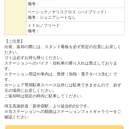
備考：
ベーシック／ヤリスクロス（ハイブリッド）
備考：
ジュニアシートなし
ミドル／フリード
備考：
【ご注意】
出発、返却の際には、スタンド看板を必ず所定の位置にお戻しく
ださい。
ゴミは必ずお持ち帰りください。
ステーションへのバイク・自転車の乗り入れは禁止しておりま
す。
ステーション周辺や車内は、禁煙（加熱・電子タバコ含む）で
す。
カーシェア専用駐車スペース以外には駐車できませんので、必ず
元の場所にお戻しください。
ご返却時は指定の枠内に駐車してください。
埼玉高速鉄道「新井宿駅」より徒歩約2分です。
※当ステーションへの順路はステーションフォトギャラリーをご
確認ください