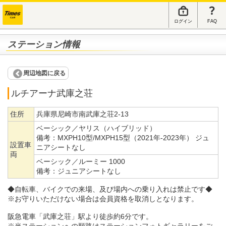
ログイン
FAQ
ステーション情報
周辺地図に戻る
ルチアーナ武庫之荘
住所
兵庫県尼崎市南武庫之荘2-13
ベーシック／ヤリス（ハイブリッド）
備考：
MXPH10型/MXPH15型（2021年-2023年） ジュ
設置車
ニアシートなし
両
ベーシック／ルーミー 1000
備考：
ジュニアシートなし
◆自転車、バイクでの来場、及び場内への乗り入れは禁止です◆
※お守りいただけない場合は会員資格を取消しとなります。
阪急電車「武庫之荘」駅より徒歩約6分です。