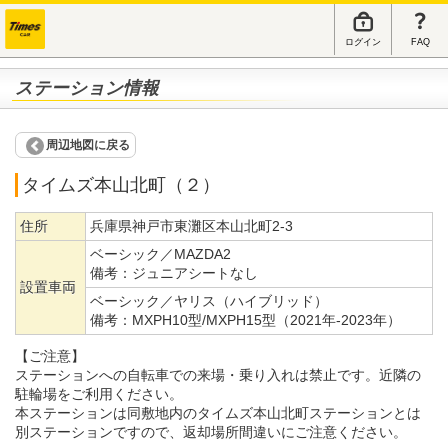
ログイン
FAQ
ステーション情報
周辺地図に戻る
タイムズ本山北町（２）
住所
兵庫県神戸市東灘区本山北町2-3
ベーシック／MAZDA2
備考：
ジュニアシートなし
設置車両
ベーシック／ヤリス（ハイブリッド）
備考：
MXPH10型/MXPH15型（2021年-2023年）
【ご注意】
ステーションへの自転車での来場・乗り入れは禁止です。近隣の
駐輪場をご利用ください。
本ステーションは同敷地内のタイムズ本山北町ステーションとは
別ステーションですので、返却場所間違いにご注意ください。