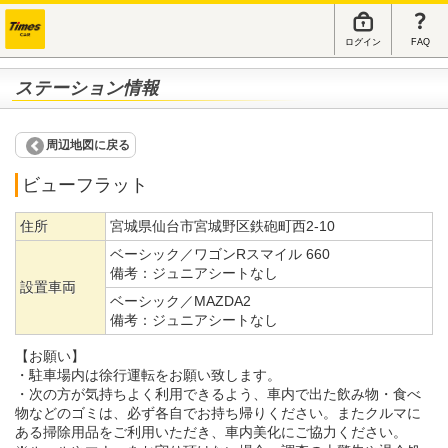
ログイン
FAQ
ステーション情報
周辺地図に戻る
ビューフラット
住所
宮城県仙台市宮城野区鉄砲町西2-10
ベーシック／ワゴンRスマイル 660
備考：
ジュニアシートなし
設置車両
ベーシック／MAZDA2
備考：
ジュニアシートなし
【お願い】
・駐車場内は徐行運転をお願い致します。
・次の方が気持ちよく利用できるよう、車内で出た飲み物・食べ
物などのゴミは、必ず各自でお持ち帰りください。またクルマに
ある掃除用品をご利用いただき、車内美化にご協力ください。