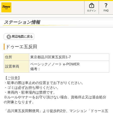
ログイン
FAQ
ステーション情報
周辺地図に戻る
ドゥーエ五反田
住所
東京都品川区東五反田1-7
ベーシック／ノート e-POWER
設置車両
備考：
【ご注意】
・駐車の際は車止めの位置までお下がりください。
・ゴミは必ずお持ち帰りください。
・車両内・駐車場内は禁煙です。
※ルールやマナーをお守り頂けない場合、資格停止又は退会処分
の対象となります。
「品川東五反田郵便局」より徒歩約2分、マンション「ドゥーエ五