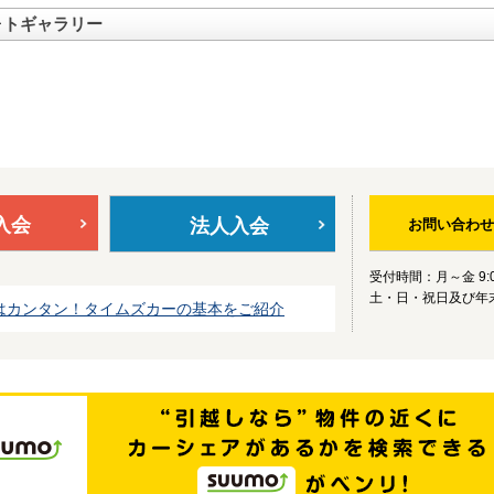
ォトギャラリー
入会
法人入会
お問い合わせ
受付時間：月～金 9:0
土・日・祝日及び年
はカンタン！タイムズカーの基本をご紹介