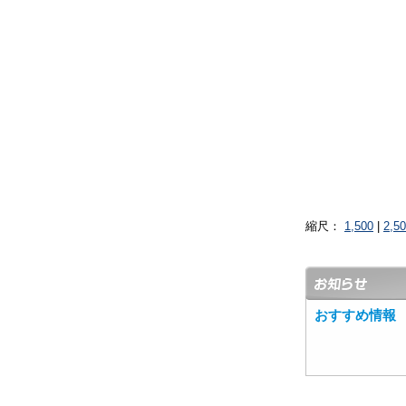
縮尺：
1,500
|
2,5
おすすめ情報