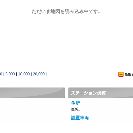
ただいま地図を読み込み中です...
00
|
5,000
|
10,000
|
20,000
|
住所
住所1
設置車両