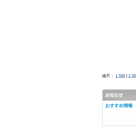
縮尺：
1,500
|
2,5
おすすめ情報