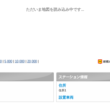
ただいま地図を読み込み中です...
00
|
5,000
|
10,000
|
20,000
|
住所
住所1
設置車両