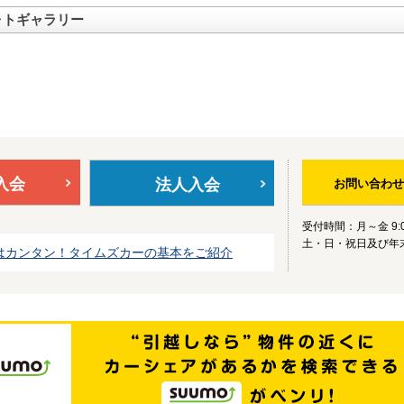
ォトギャラリー
入会
法人入会
お問い合わせ
受付時間：月～金 9:0
土・日・祝日及び年
はカンタン！タイムズカーの基本をご紹介