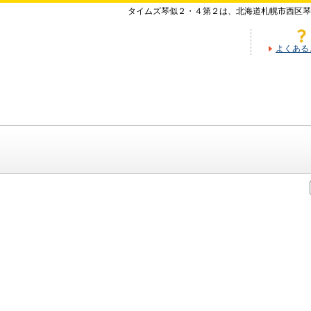
タイムズ琴似２・４第２は、北海道札幌市西区琴
よくある