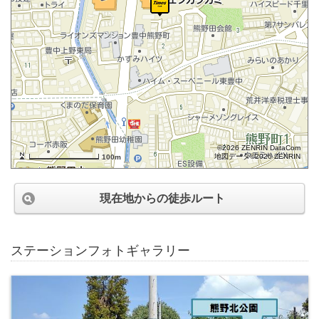
©2026 ZENRIN DataCom
地図データ©2026 ZENRIN
100m
現在地からの徒歩ルート
ステーションフォトギャラリー