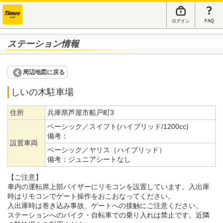
ログイン
FAQ
ステーション情報
周辺地図に戻る
しいの木駐車場
住所
兵庫県芦屋市船戸町3
ベーシック／スイフト(ハイブリッド/1200cc)
備考：
設置車両
ベーシック／ヤリス（ハイブリッド）
備考：
ジュニアシートなし
【ご注意】
車内の運転席上部バイザーにリモコンを設置しています。入出庫
時はリモコンでゲート操作をおこおなってください。
入出庫時は巻き込み事故、ゲートへの接触にご注意ください。
ステーションへのバイク・自転車での乗り入れは禁止です。近隣