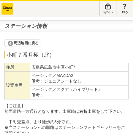
ログイン
FAQ
ステーション情報
周辺地図に戻る
小町７番月極（北）
住所
広島県広島市中区小町7
ベーシック／MAZDA2
備考：
ジュニアシートなし
設置車両
ベーシック／アクア（ハイブリッド）
備考：
【ご注意】
前面道路一方通行となります。出庫時は右折出庫をして下さい。
「中町交差点」より徒歩約3分です。
※当ステーションへの順路はステーションフォトギャラリーをご