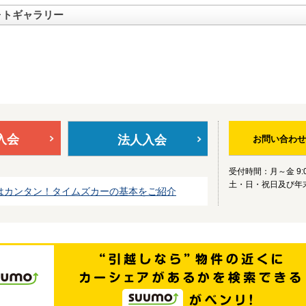
ォトギャラリー
入会
法人入会
お問い合わせ
受付時間：月～金 9:0
土・日・祝日及び年
はカンタン！タイムズカーの基本をご紹介