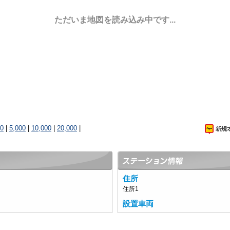
ただいま地図を読み込み中です...
00
|
5,000
|
10,000
|
20,000
|
住所
住所1
設置車両