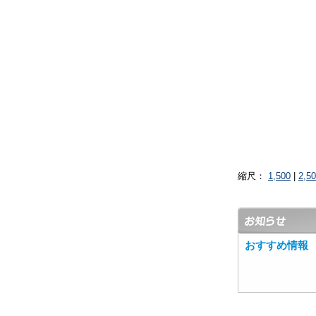
縮尺：
1,500
|
2,5
おすすめ情報