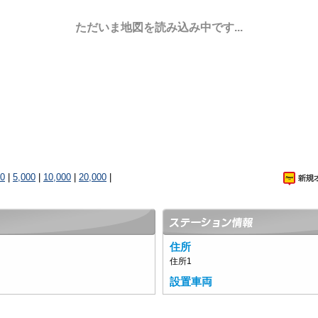
ただいま地図を読み込み中です...
00
|
5,000
|
10,000
|
20,000
|
住所
住所1
設置車両