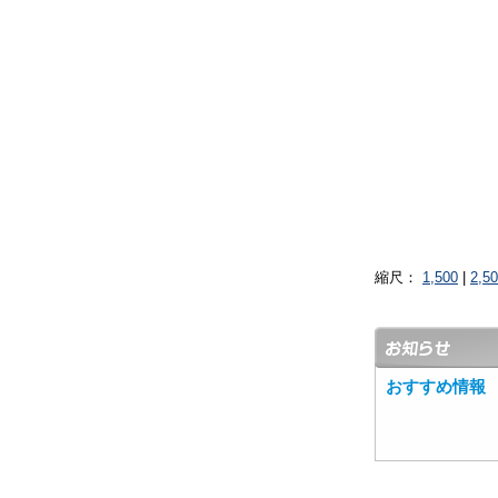
縮尺：
1,500
|
2,5
おすすめ情報