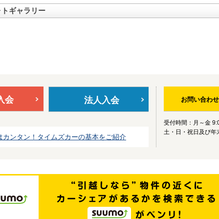
ォトギャラリー
入会
法人入会
お問い合わせ
受付時間：月～金 9:0
土・日・祝日及び年
はカンタン！タイムズカーの基本をご紹介