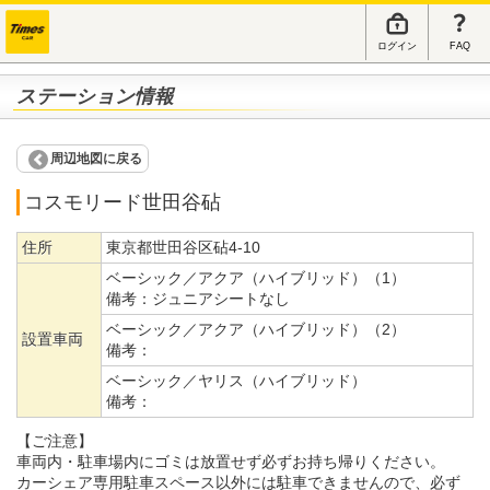
ログイン
FAQ
ステーション情報
周辺地図に戻る
コスモリード世田谷砧
住所
東京都世田谷区砧4-10
ベーシック／アクア（ハイブリッド）（1）
備考：
ジュニアシートなし
ベーシック／アクア（ハイブリッド）（2）
設置車両
備考：
ベーシック／ヤリス（ハイブリッド）
備考：
【ご注意】
車両内・駐車場内にゴミは放置せず必ずお持ち帰りください。
カーシェア専用駐車スペース以外には駐車できませんので、必ず