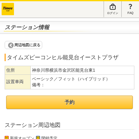
ログイン
FAQ
ステーション情報
周辺地図に戻る
タイムズビーコンヒル能見台イーストプラザ
住所
神奈川県横浜市金沢区能見台東1
ベーシック／フィット（ハイブリッド）
設置車両
備考：
予約
ステーション周辺地図
新規オープン
閉鎖予定