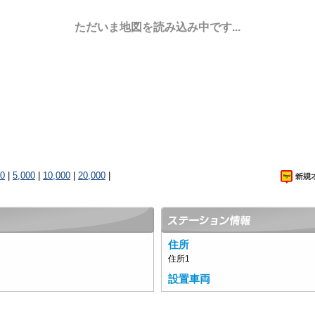
ただいま地図を読み込み中です...
00
|
5,000
|
10,000
|
20,000
|
住所
住所1
設置車両