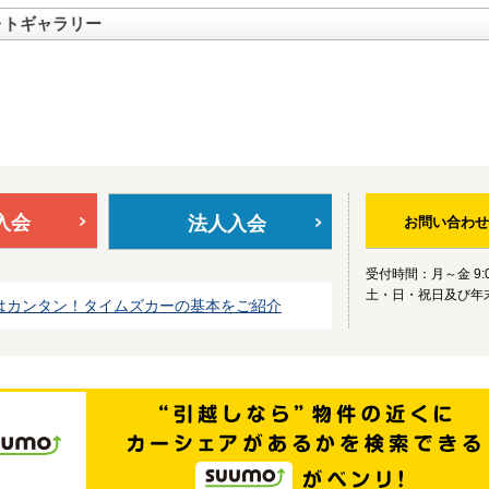
ォトギャラリー
入会
法人入会
お問い合わせ
受付時間：月～金 9:0
土・日・祝日及び年
はカンタン！タイムズカーの基本をご紹介