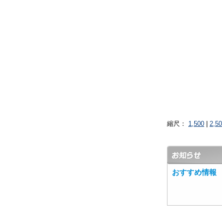
縮尺：
1,500
|
2,5
おすすめ情報