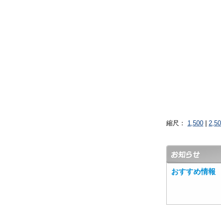
縮尺：
1,500
|
2,5
おすすめ情報