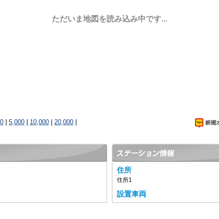
ただいま地図を読み込み中です...
00
|
5,000
|
10,000
|
20,000
|
住所
住所1
設置車両