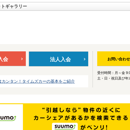
ォトギャラリー
入会
法人入会
お問い合わせ
受付時間：月～金 9:0
土・日・祝日及び年
はカンタン！タイムズカーの基本をご紹介