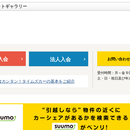
ォトギャラリー
入会
法人入会
お問い合わせ
受付時間：月～金 9:0
土・日・祝日及び年
はカンタン！タイムズカーの基本をご紹介