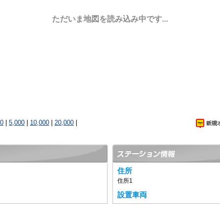
ただいま地図を読み込み中です...
00
|
5,000
|
10,000
|
20,000
|
住所
住所1
設置車両