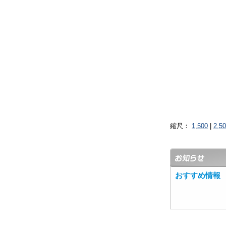
縮尺：
1,500
|
2,5
おすすめ情報