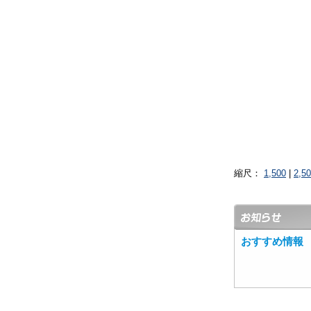
縮尺：
1,500
|
2,5
おすすめ情報