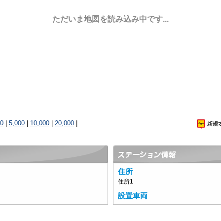
ただいま地図を読み込み中です...
00
|
5,000
|
10,000
|
20,000
|
住所
住所1
設置車両