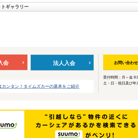
ォトギャラリー
入会
法人入会
お問い合わせ
受付時間：月～金 9:0
土・日・祝日及び年
はカンタン！タイムズカーの基本をご紹介