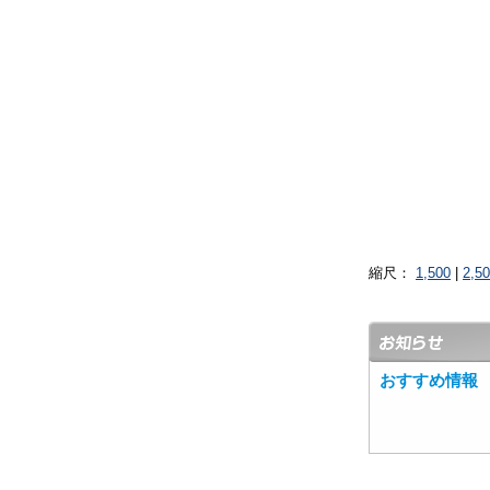
縮尺：
1,500
|
2,5
おすすめ情報