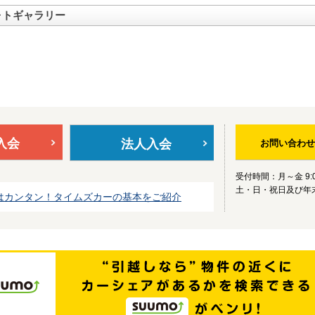
ォトギャラリー
入会
法人入会
お問い合わせ
受付時間：月～金 9:0
土・日・祝日及び年
はカンタン！タイムズカーの基本をご紹介