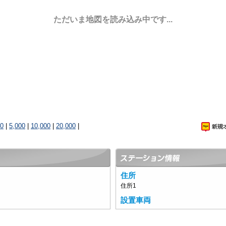
ただいま地図を読み込み中です...
00
|
5,000
|
10,000
|
20,000
|
住所
住所1
設置車両