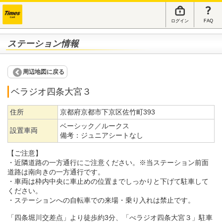
ログイン
FAQ
ステーション情報
周辺地図に戻る
ベラジオ四条大宮３
住所
京都府京都市下京区佐竹町393
ベーシック／ルークス
設置車両
備考：
ジュニアシートなし
【ご注意】
・近隣道路の一方通行にご注意ください。※当ステーション前面
道路は南向きの一方通行です。
・車両は枠内中央に車止めの位置までしっかりと下げて駐車して
ください。
・ステーションへの自転車での来場・乗り入れは禁止です。
「四条堀川交差点」より徒歩約3分、「べラジオ四条大宮３」駐車