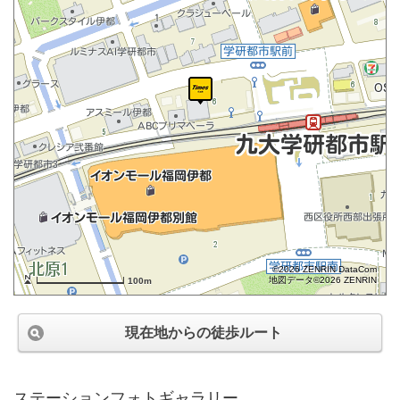
©2026 ZENRIN DataCom
地図データ©2026 ZENRIN
100m
現在地からの徒歩ルート
ステーションフォトギャラリー