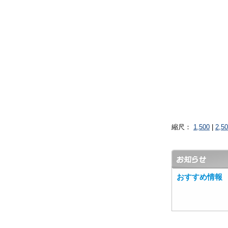
縮尺：
1,500
|
2,5
おすすめ情報