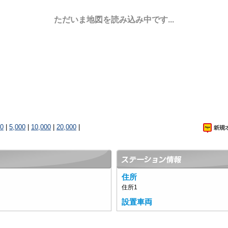
ただいま地図を読み込み中です...
00
|
5,000
|
10,000
|
20,000
|
住所
住所1
設置車両