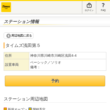
ログイン
FAQ
ステーション情報
周辺地図に戻る
タイムズ浅田第５
住所
神奈川県川崎市川崎区浅田4-4
ベーシック／ソリオ
設置車両
備考：
予約
ステーション周辺地図
新規オープン
閉鎖予定