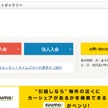
ォトギャラリー
入会
法人入会
お問い合わせ
受付時間：月～金 9:0
土・日・祝日及び年
はカンタン！タイムズカーの基本をご紹介