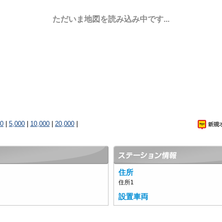
ただいま地図を読み込み中です...
00
|
5,000
|
10,000
|
20,000
|
住所
住所1
設置車両