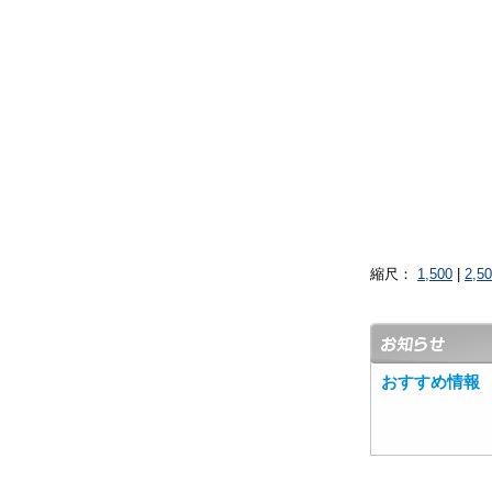
縮尺：
1,500
|
2,5
おすすめ情報