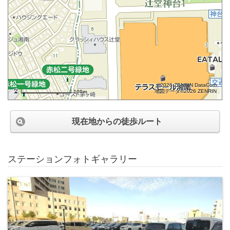
©2026 ZENRIN DataCom
地図データ©2026 ZENRIN
100m
現在地からの徒歩ルート
ステーションフォトギャラリー