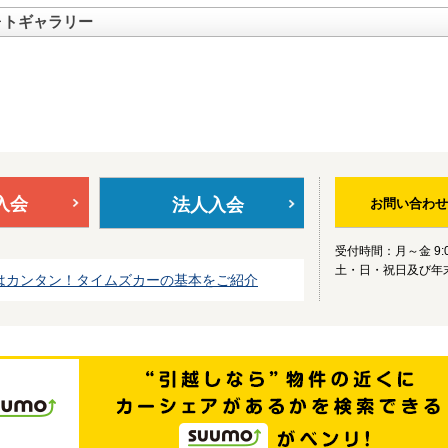
ォトギャラリー
入会
法人入会
お問い合わせ
受付時間：月～金 9:0
土・日・祝日及び年
はカンタン！タイムズカーの基本をご紹介