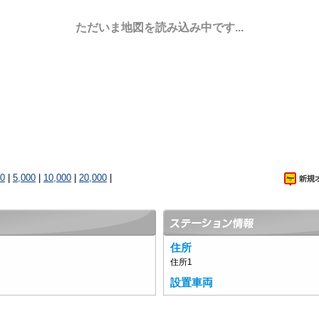
ただいま地図を読み込み中です...
00
|
5,000
|
10,000
|
20,000
|
住所
住所1
設置車両