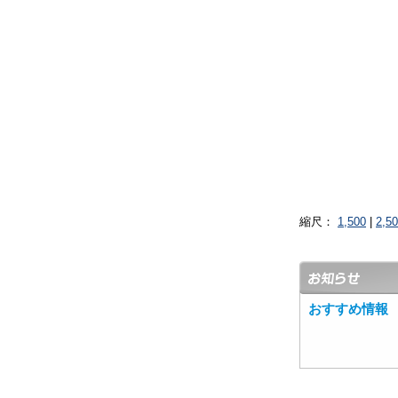
縮尺：
1,500
|
2,5
おすすめ情報