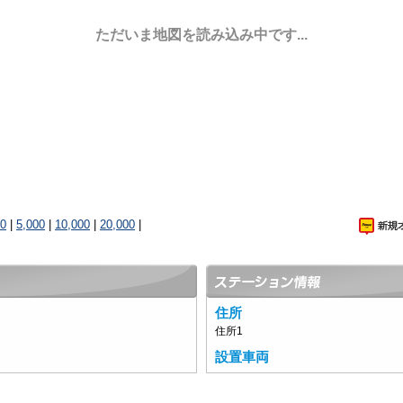
ただいま地図を読み込み中です...
00
|
5,000
|
10,000
|
20,000
|
住所
住所1
設置車両