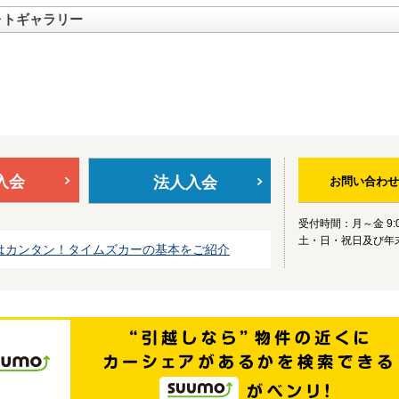
ォトギャラリー
入会
法人入会
お問い合わせ
受付時間：月～金 9:0
土・日・祝日及び年
はカンタン！タイムズカーの基本をご紹介