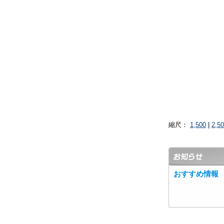
縮尺：
1,500
|
2,5
おすすめ情報