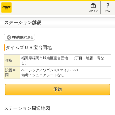
ログイン
FAQ
ステーション情報
周辺地図に戻る
タイムズＵＲ宝台団地
福岡県福岡市城南区宝台団地 （丁目・地番・号な
住所
し）
設置車
ベーシック／ワゴンRスマイル 660
両
備考：
ジュニアシートなし
予約
ステーション周辺地図