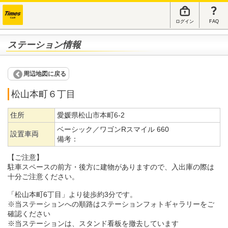
ログイン
FAQ
ステーション情報
周辺地図に戻る
松山本町６丁目
住所
愛媛県松山市本町6-2
ベーシック／ワゴンRスマイル 660
設置車両
備考：
【ご注意】
駐車スペースの前方・後方に建物がありますので、入出庫の際は
十分ご注意ください。
「松山本町6丁目」より徒歩約3分です。
※当ステーションへの順路はステーションフォトギャラリーをご
確認ください
※当ステーションは、スタンド看板を撤去しています