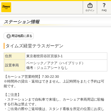
ログイン
FAQ
ステーション情報
周辺地図に戻る
タイムズ経堂テラスガーデン
住所
東京都世田谷区宮坂3-1
ベーシック／アクア（ハイブリッド）
設置車両
備考：
ジュニアシートなし
【カーシェア営業時間】7:30-22:30
※時間外の貸出・返却はできません。上記時間をまたぐ予約は可
能です。
【ご注意】
・ステーションまで自転車で来場し、カーシェア車両周辺に駐輪
する行為は禁止です。
・ご出発の際やご返却後は、スタンド看板を所定の位置にお戻し