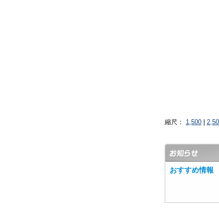
縮尺：
1,500
|
2,5
おすすめ情報