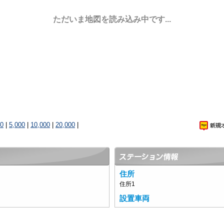
ただいま地図を読み込み中です...
00
|
5,000
|
10,000
|
20,000
|
住所
住所1
設置車両