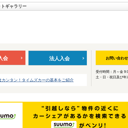
ォトギャラリー
入会
法人入会
お問い合わせ
受付時間：月～金 9:0
土・日・祝日及び年
はカンタン！タイムズカーの基本をご紹介